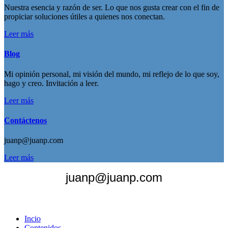
Nuestra esencia y razón de ser. Lo que nos gusta crear con el fin de
propiciar soluciones útiles a quienes nos conectan.
Leer más
Blog
Mi opinión personal, mi visión del mundo, mi reflejo de lo que soy,
hago y creo. Invitación a leer.
Leer más
Contáctenos
juanp@juanp.com
Leer más
juanp@juanp.com
Incio
Contenidos